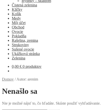
Bylinky – skladom
Čistená zelenina
Klíčky
Košík
Medy
Môj účet
Obchod
Ovocie
Pokladňa
Rašelina, zemina
Strukoviny
Sušené ovocie
Ukážková stránka
Zelenina
0,00
€
0 produktov
Domov
/
Autor: arenim
Nenašlo sa
Nie je možné nájsť to, čo hľadáte. Skúste použiť vyhľadávanie.