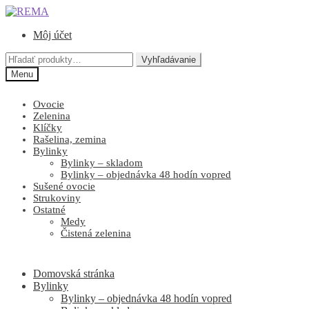
Preskočiť
Preskočiť
na
na
Môj účet
navigáciu
obsah
Hľadať:
Vyhľadávanie
Menu
Ovocie
Zelenina
Klíčky
Rašelina, zemina
Bylinky
Bylinky – skladom
Bylinky – objednávka 48 hodín vopred
Sušené ovocie
Strukoviny
Ostatné
Medy
Čistená zelenina
Domovská stránka
Bylinky
Bylinky – objednávka 48 hodín vopred