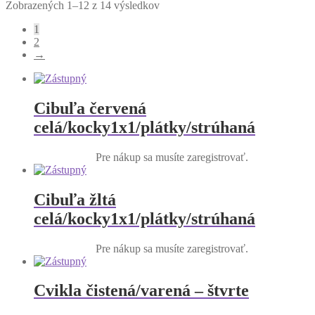
Zobrazených 1–12 z 14 výsledkov
1
2
→
Cibuľa červená
celá/kocky1x1/plátky/strúhaná
Pre nákup sa musíte zaregistrovať.
Cibuľa žltá
celá/kocky1x1/plátky/strúhaná
Pre nákup sa musíte zaregistrovať.
Cvikla čistená/varená – štvrte