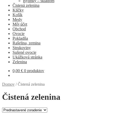
Bylinky – skladom
Čistená zelenina
Klíčky
Košík
Medy
Môj účet
Obchod
Ovocie
Pokladňa
Rašelina, zemina
Strukoviny
Sušené ovocie
Ukážková stránka
Zelenina
0,00
€
0 produktov
Domov
/
Čistená zelenina
Čistená zelenina