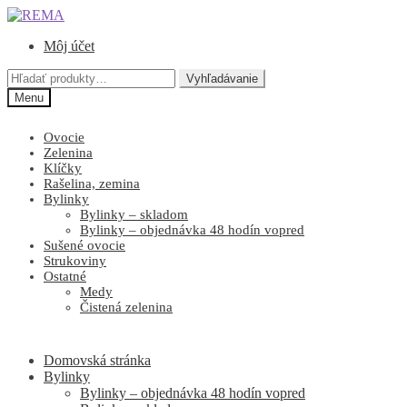
Preskočiť
Preskočiť
na
na
Môj účet
navigáciu
obsah
Hľadať:
Vyhľadávanie
Menu
Ovocie
Zelenina
Klíčky
Rašelina, zemina
Bylinky
Bylinky – skladom
Bylinky – objednávka 48 hodín vopred
Sušené ovocie
Strukoviny
Ostatné
Medy
Čistená zelenina
Domovská stránka
Bylinky
Bylinky – objednávka 48 hodín vopred