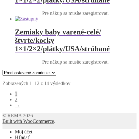
Pre nákup sa musíte zaregistrovať.
Zemiaky baby varené-celé/
štvrte/kocky
1×1/2×2/plátky/USA/strúhané
Pre nákup sa musíte zaregistrovať.
Zobrazených 1–12 z 14 výsledkov
1
2
→
© REMA 2026
Built with WooCommerce
.
Môj účet
Hľadať