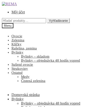
Preskočiť
Preskočiť
na
na
Môj účet
navigáciu
obsah
Hľadať:
Vyhľadávanie
Menu
Ovocie
Zelenina
Klíčky
Rašelina, zemina
Bylinky
Bylinky – skladom
Bylinky – objednávka 48 hodín vopred
Sušené ovocie
Strukoviny
Ostatné
Medy
Čistená zelenina
Domovská stránka
Bylinky
Bylinky – objednávka 48 hodín vopred