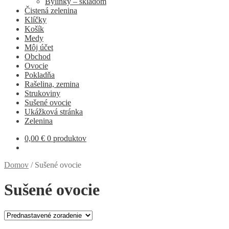
Bylinky – skladom
Čistená zelenina
Klíčky
Košík
Medy
Môj účet
Obchod
Ovocie
Pokladňa
Rašelina, zemina
Strukoviny
Sušené ovocie
Ukážková stránka
Zelenina
0,00
€
0 produktov
Domov
/
Sušené ovocie
Sušené ovocie