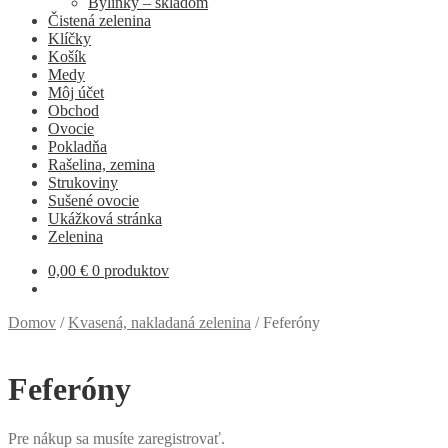
Bylinky – skladom
Čistená zelenina
Klíčky
Košík
Medy
Môj účet
Obchod
Ovocie
Pokladňa
Rašelina, zemina
Strukoviny
Sušené ovocie
Ukážková stránka
Zelenina
0,00
€
0 produktov
Domov
/
Kvasená, nakladaná zelenina
/
Feferóny
Feferóny
Pre nákup sa musíte zaregistrovať.