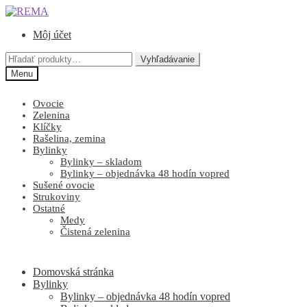
Preskočiť
Preskočiť
na
na
Môj účet
navigáciu
obsah
Hľadať:
Vyhľadávanie
Menu
Ovocie
Zelenina
Klíčky
Rašelina, zemina
Bylinky
Bylinky – skladom
Bylinky – objednávka 48 hodín vopred
Sušené ovocie
Strukoviny
Ostatné
Medy
Čistená zelenina
Domovská stránka
Bylinky
Bylinky – objednávka 48 hodín vopred