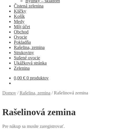
Bylinky – skladom
Čistená zelenina
Klíčky
Košík
Medy
Môj účet
Obchod
Ovocie
Pokladňa
Rašelina, zemina
Strukoviny
Sušené ovocie
Ukážková stránka
Zelenina
0,00
€
0 produktov
Domov
/
Rašelina, zemina
/
Rašelinová zemina
Rašelinová zemina
Pre nákup sa musíte zaregistrovať.