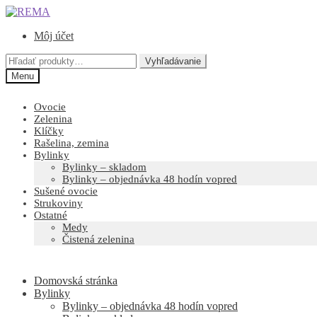
Preskočiť
Preskočiť
na
na
Môj účet
navigáciu
obsah
Hľadať:
Vyhľadávanie
Menu
Ovocie
Zelenina
Klíčky
Rašelina, zemina
Bylinky
Bylinky – skladom
Bylinky – objednávka 48 hodín vopred
Sušené ovocie
Strukoviny
Ostatné
Medy
Čistená zelenina
Domovská stránka
Bylinky
Bylinky – objednávka 48 hodín vopred