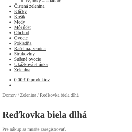
Bylinky – skladom
Čistená zelenina
Klíčky
Košík
Medy
Môj účet
Obchod
Ovocie
Pokladňa
Rašelina, zemina
Strukoviny
Sušené ovocie
Ukážková stránka
Zelenina
0,00
€
0 produktov
Domov
/
Zelenina
/
Reďkovka biela dlhá
Reďkovka biela dlhá
Pre nákup sa musíte zaregistrovať.