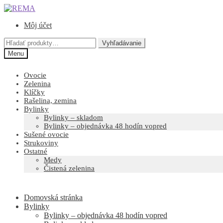
Preskočiť
Preskočiť
na
na
Môj účet
navigáciu
obsah
Hľadať:
Vyhľadávanie
Menu
Ovocie
Zelenina
Klíčky
Rašelina, zemina
Bylinky
Bylinky – skladom
Bylinky – objednávka 48 hodín vopred
Sušené ovocie
Strukoviny
Ostatné
Medy
Čistená zelenina
Domovská stránka
Bylinky
Bylinky – objednávka 48 hodín vopred