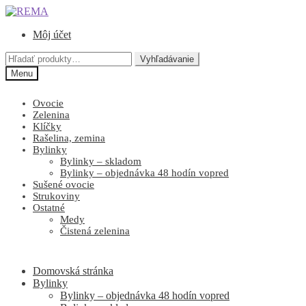
Preskočiť
Preskočiť
na
na
Môj účet
navigáciu
obsah
Hľadať:
Vyhľadávanie
Menu
Ovocie
Zelenina
Klíčky
Rašelina, zemina
Bylinky
Bylinky – skladom
Bylinky – objednávka 48 hodín vopred
Sušené ovocie
Strukoviny
Ostatné
Medy
Čistená zelenina
Domovská stránka
Bylinky
Bylinky – objednávka 48 hodín vopred