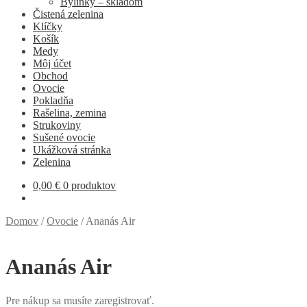
Bylinky – skladom
Čistená zelenina
Klíčky
Košík
Medy
Môj účet
Obchod
Ovocie
Pokladňa
Rašelina, zemina
Strukoviny
Sušené ovocie
Ukážková stránka
Zelenina
0,00
€
0 produktov
Domov
/
Ovocie
/
Ananás Air
Ananás Air
Pre nákup sa musíte zaregistrovať.