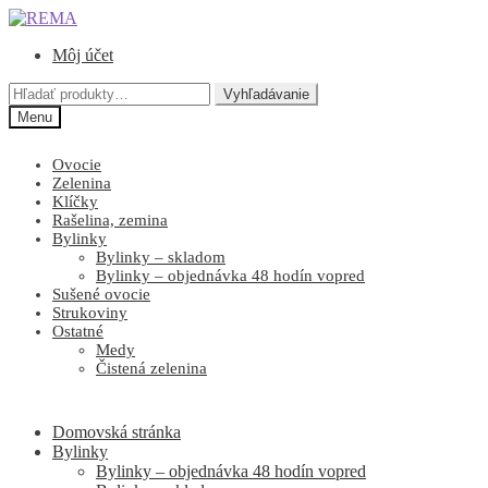
Preskočiť
Preskočiť
na
na
Môj účet
navigáciu
obsah
Hľadať:
Vyhľadávanie
Menu
Ovocie
Zelenina
Klíčky
Rašelina, zemina
Bylinky
Bylinky – skladom
Bylinky – objednávka 48 hodín vopred
Sušené ovocie
Strukoviny
Ostatné
Medy
Čistená zelenina
Domovská stránka
Bylinky
Bylinky – objednávka 48 hodín vopred