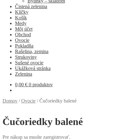
Bylinky – skladom
Čistená zelenina
Klíčky
Košík
Medy
Môj účet
Obchod
Ovocie
Pokladňa
Rašelina, zemina
Strukoviny
Sušené ovocie
Ukážková stránka
Zelenina
0,00
€
0 produktov
Domov
/
Ovocie
/
Čučoriedky balené
Čučoriedky balené
Pre nákup sa musíte zaregistrovať.