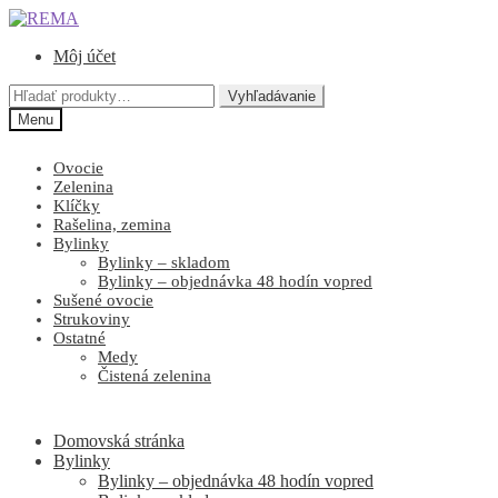
Preskočiť
Preskočiť
na
na
Môj účet
navigáciu
obsah
Hľadať:
Vyhľadávanie
Menu
Ovocie
Zelenina
Klíčky
Rašelina, zemina
Bylinky
Bylinky – skladom
Bylinky – objednávka 48 hodín vopred
Sušené ovocie
Strukoviny
Ostatné
Medy
Čistená zelenina
Domovská stránka
Bylinky
Bylinky – objednávka 48 hodín vopred