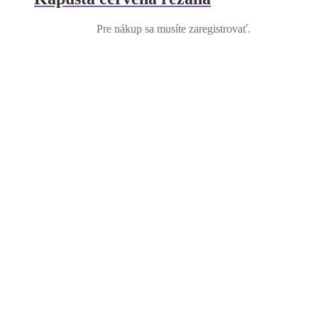
Pre nákup sa musíte zaregistrovať.
Cvikla čistená/varená – štvrte