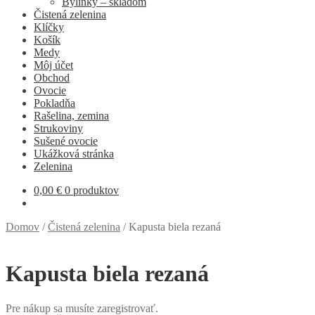
Bylinky – skladom
Čistená zelenina
Klíčky
Košík
Medy
Môj účet
Obchod
Ovocie
Pokladňa
Rašelina, zemina
Strukoviny
Sušené ovocie
Ukážková stránka
Zelenina
0,00
€
0 produktov
Domov
/
Čistená zelenina
/
Kapusta biela rezaná
Kapusta biela rezaná
Pre nákup sa musíte zaregistrovať.