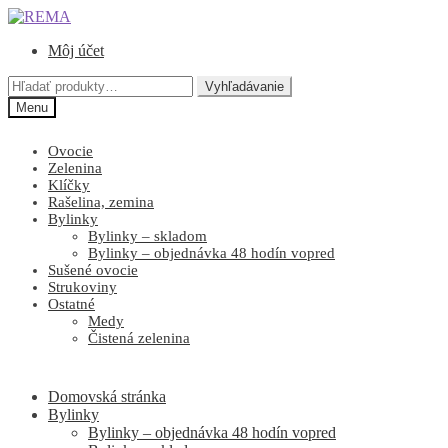
Preskočiť
Preskočiť
na
na
Môj účet
navigáciu
obsah
Hľadať:
Vyhľadávanie
Menu
Ovocie
Zelenina
Klíčky
Rašelina, zemina
Bylinky
Bylinky – skladom
Bylinky – objednávka 48 hodín vopred
Sušené ovocie
Strukoviny
Ostatné
Medy
Čistená zelenina
Domovská stránka
Bylinky
Bylinky – objednávka 48 hodín vopred