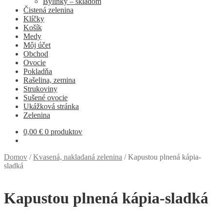
Bylinky – skladom
Čistená zelenina
Klíčky
Košík
Medy
Môj účet
Obchod
Ovocie
Pokladňa
Rašelina, zemina
Strukoviny
Sušené ovocie
Ukážková stránka
Zelenina
0,00
€
0 produktov
Domov
/
Kvasená, nakladaná zelenina
/
Kapustou plnená kápia-
sladká
Kapustou plnená kápia-sladká