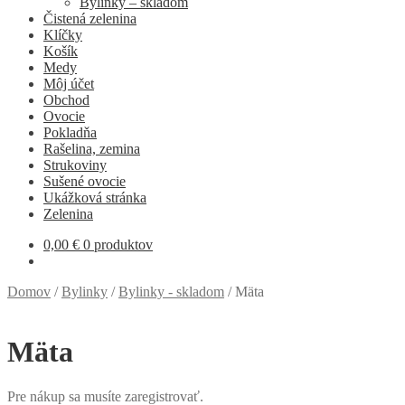
Bylinky – skladom
Čistená zelenina
Klíčky
Košík
Medy
Môj účet
Obchod
Ovocie
Pokladňa
Rašelina, zemina
Strukoviny
Sušené ovocie
Ukážková stránka
Zelenina
0,00
€
0 produktov
Domov
/
Bylinky
/
Bylinky - skladom
/
Mäta
Mäta
Pre nákup sa musíte zaregistrovať.