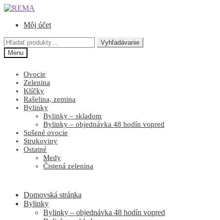
Preskočiť
Preskočiť
na
na
Môj účet
navigáciu
obsah
Hľadať:
Vyhľadávanie
Menu
Ovocie
Zelenina
Klíčky
Rašelina, zemina
Bylinky
Bylinky – skladom
Bylinky – objednávka 48 hodín vopred
Sušené ovocie
Strukoviny
Ostatné
Medy
Čistená zelenina
Domovská stránka
Bylinky
Bylinky – objednávka 48 hodín vopred