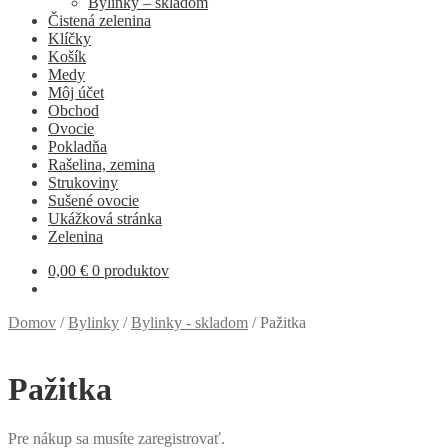
Bylinky – skladom
Čistená zelenina
Klíčky
Košík
Medy
Môj účet
Obchod
Ovocie
Pokladňa
Rašelina, zemina
Strukoviny
Sušené ovocie
Ukážková stránka
Zelenina
0,00
€
0 produktov
Domov
/
Bylinky
/
Bylinky - skladom
/
Pažitka
Pažitka
Pre nákup sa musíte zaregistrovať.